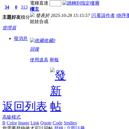
電梯直達
34
0
313
樓主
發表於 2025-10-28 15:15:57
|
只看該作者
|
倒序
主題
好友
積分
娃娃合成
管理員
發消息
收藏
0
回復
使用道具
舉報
返回列表
高級模式
B
Color
Image
Link
Quote
Code
Smilies
您需要登錄後才可以回帖
登錄
|
立即註冊