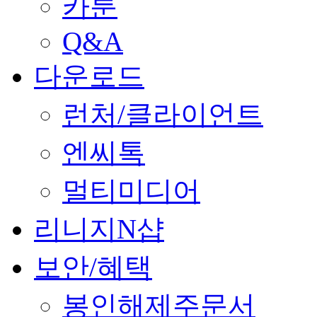
카툰
Q&A
다운로드
런처/클라이언트
엔씨톡
멀티미디어
리니지N샵
보안/혜택
봉인해제주문서