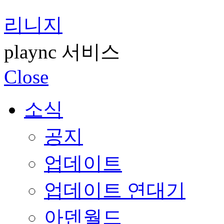
리니지
plaync 서비스
Close
소식
공지
업데이트
업데이트 연대기
아덴월드