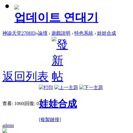
업데이트 연대기
神諭天堂270HD
»
論壇
›
遊戲說明
›
特色系統
›
娃娃合成
返回列表
娃娃合成
查看:
1060
|
回復:
0
[複製鏈接]
admin