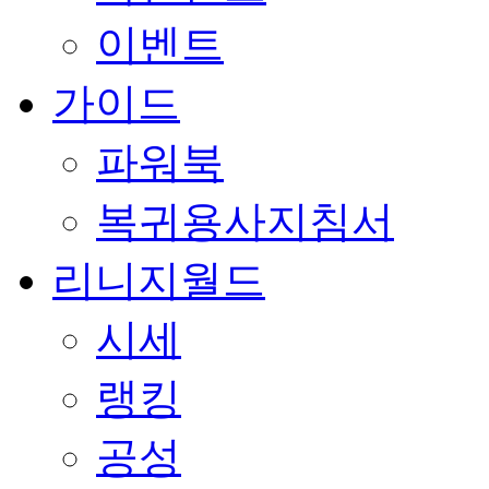
이벤트
가이드
파워북
복귀용사지침서
리니지월드
시세
랭킹
공성