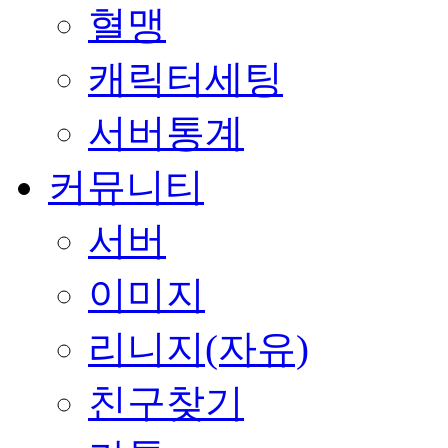
혈맹
캐릭터세팅
서버통계
커뮤니티
서버
이미지
리니지(자유)
친구찾기