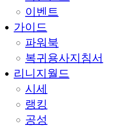
이벤트
가이드
파워북
복귀용사지침서
리니지월드
시세
랭킹
공성