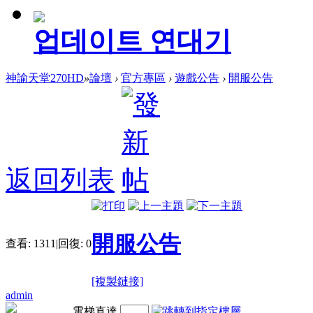
업데이트 연대기
神諭天堂270HD
»
論壇
›
官方專區
›
遊戲公告
›
開服公告
返回列表
開服公告
查看:
1311
|
回復:
0
[複製鏈接]
admin
電梯直達