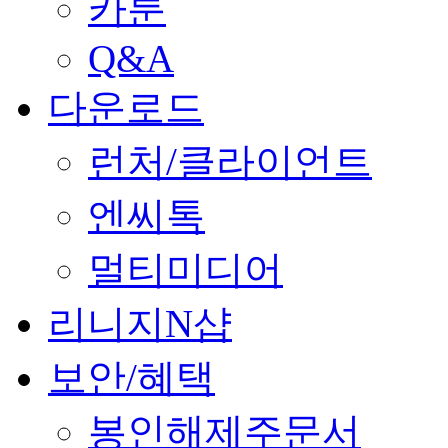
카툰
Q&A
다운로드
런처/클라이언트
엔씨톡
멀티미디어
리니지N샵
보안/혜택
봉인해제주문서