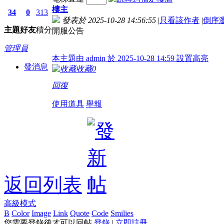
樓主
34
0
313
發表於 2025-10-28 14:56:55
|
只看該作者
|
倒序
主題
好友
積分
開服公告
管理員
本主題由 admin 於 2025-10-28 14:59 設置高亮
發消息
收藏
0
回復
使用道具
舉報
返回列表
高級模式
B
Color
Image
Link
Quote
Code
Smilies
您需要登錄後才可以回帖
登錄
|
立即註冊