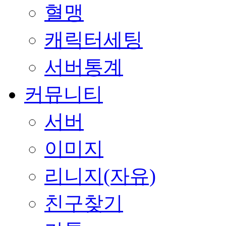
혈맹
캐릭터세팅
서버통계
커뮤니티
서버
이미지
리니지(자유)
친구찾기