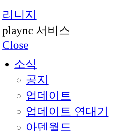
리니지
plaync 서비스
Close
소식
공지
업데이트
업데이트 연대기
아덴월드