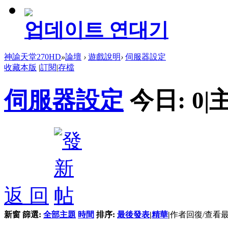
업데이트 연대기
神諭天堂270HD
»
論壇
›
遊戲說明
›
伺服器設定
收藏本版
|
訂閱
|
存檔
伺服器設定
今日:
0
|
返 回
新窗
篩選:
全部主題
時間
排序:
最後發表
|
精華
|
作者
回復/查看