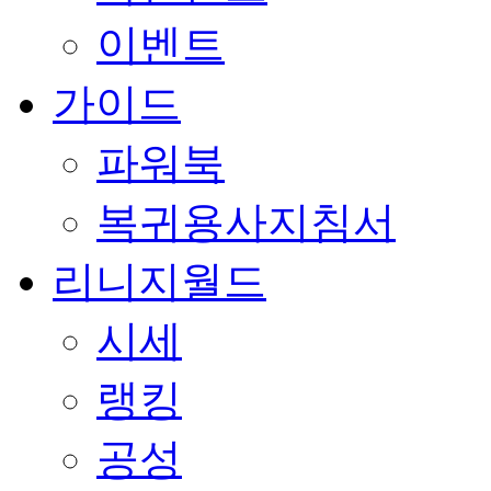
이벤트
가이드
파워북
복귀용사지침서
리니지월드
시세
랭킹
공성