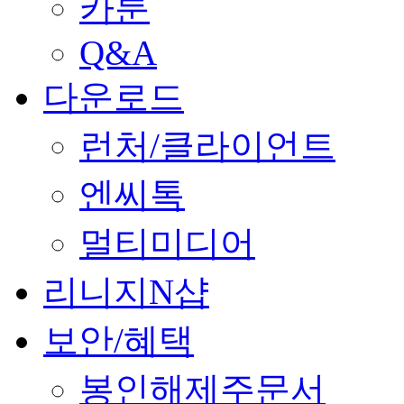
카툰
Q&A
다운로드
런처/클라이언트
엔씨톡
멀티미디어
리니지N샵
보안/혜택
봉인해제주문서