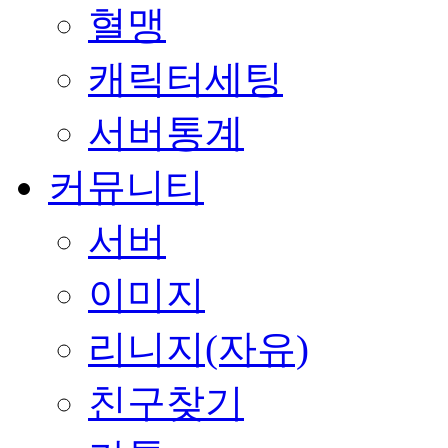
혈맹
캐릭터세팅
서버통계
커뮤니티
서버
이미지
리니지(자유)
친구찾기