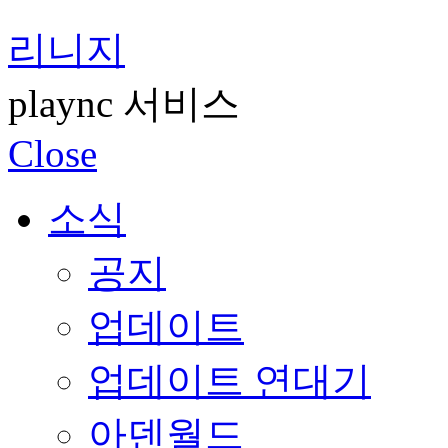
리니지
plaync 서비스
Close
소식
공지
업데이트
업데이트 연대기
아덴월드