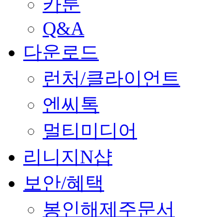
카툰
Q&A
다운로드
런처/클라이언트
엔씨톡
멀티미디어
리니지N샵
보안/혜택
봉인해제주문서