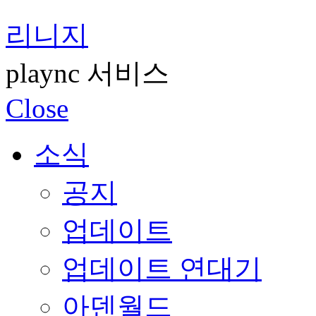
리니지
plaync 서비스
Close
소식
공지
업데이트
업데이트 연대기
아덴월드