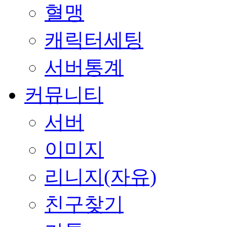
혈맹
캐릭터세팅
서버통계
커뮤니티
서버
이미지
리니지(자유)
친구찾기