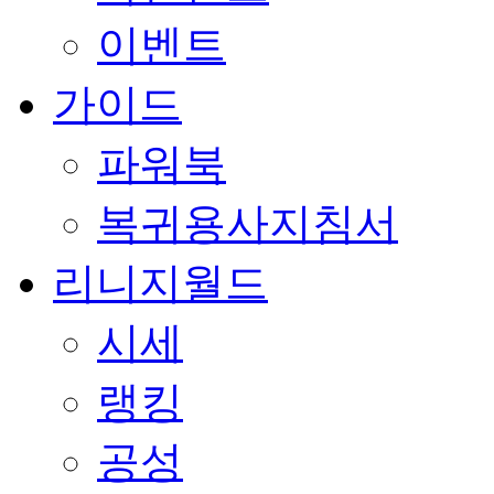
이벤트
가이드
파워북
복귀용사지침서
리니지월드
시세
랭킹
공성