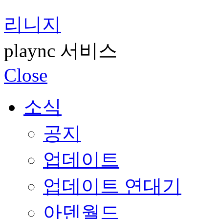
리니지
plaync 서비스
Close
소식
공지
업데이트
업데이트 연대기
아덴월드