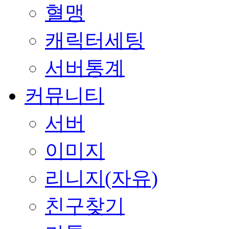
혈맹
캐릭터세팅
서버통계
커뮤니티
서버
이미지
리니지(자유)
친구찾기