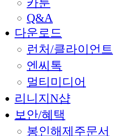
카툰
Q&A
다운로드
런처/클라이언트
엔씨톡
멀티미디어
리니지N샵
보안/혜택
봉인해제주문서