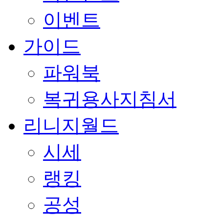
이벤트
가이드
파워북
복귀용사지침서
리니지월드
시세
랭킹
공성