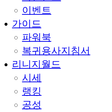
이벤트
가이드
파워북
복귀용사지침서
리니지월드
시세
랭킹
공성