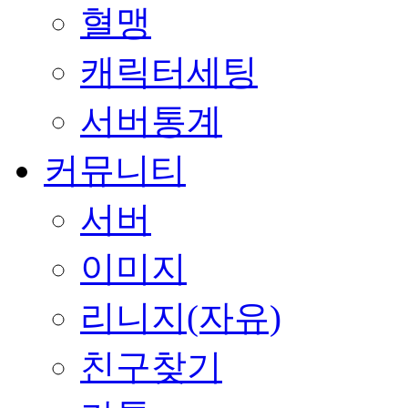
혈맹
캐릭터세팅
서버통계
커뮤니티
서버
이미지
리니지(자유)
친구찾기