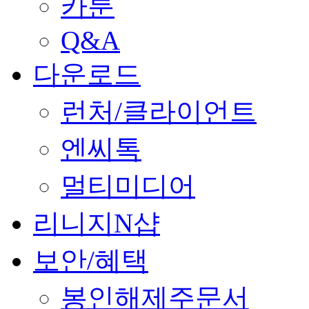
카툰
Q&A
다운로드
런처/클라이언트
엔씨톡
멀티미디어
리니지N샵
보안/혜택
봉인해제주문서