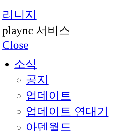
리니지
plaync 서비스
Close
소식
공지
업데이트
업데이트 연대기
아덴월드