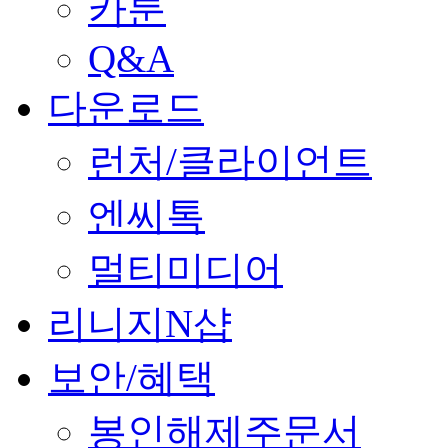
카툰
Q&A
다운로드
런처/클라이언트
엔씨톡
멀티미디어
리니지N샵
보안/혜택
봉인해제주문서