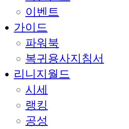
이벤트
가이드
파워북
복귀용사지침서
리니지월드
시세
랭킹
공성