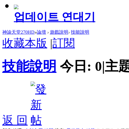
업데이트 연대기
神諭天堂270HD
»
論壇
›
遊戲說明
›
技能說明
收藏本版
|
訂閱
技能說明
今日:
0
|
主題
返 回