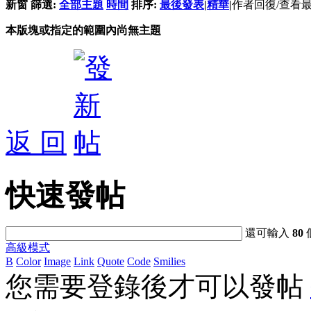
新窗
篩選:
全部主題
時間
排序:
最後發表
|
精華
|
作者
回復/查看
本版塊或指定的範圍內尚無主題
返 回
快速發帖
還可輸入
80
高級模式
B
Color
Image
Link
Quote
Code
Smilies
您需要登錄後才可以發帖