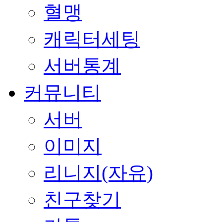
혈맹
캐릭터세팅
서버통계
커뮤니티
서버
이미지
리니지(자유)
친구찾기