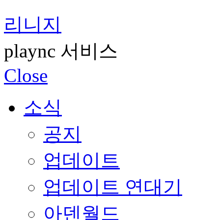
리니지
plaync 서비스
Close
소식
공지
업데이트
업데이트 연대기
아덴월드