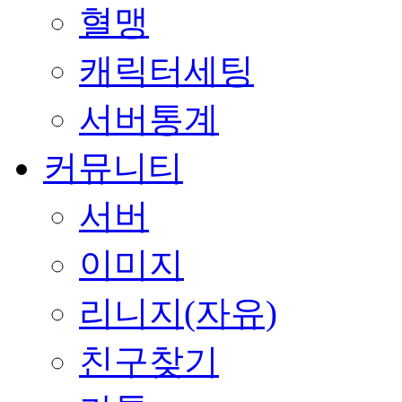
혈맹
캐릭터세팅
서버통계
커뮤니티
서버
이미지
리니지(자유)
친구찾기