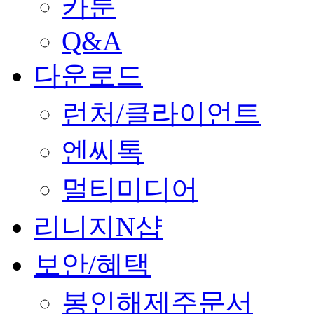
카툰
Q&A
다운로드
런처/클라이언트
엔씨톡
멀티미디어
리니지N샵
보안/혜택
봉인해제주문서