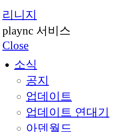
리니지
plaync 서비스
Close
소식
공지
업데이트
업데이트 연대기
아덴월드