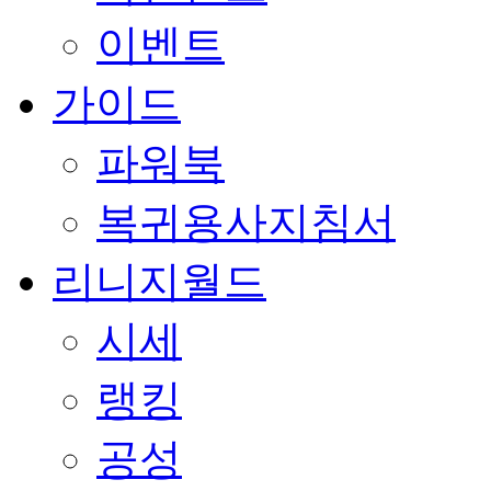
이벤트
가이드
파워북
복귀용사지침서
리니지월드
시세
랭킹
공성