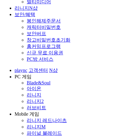
멀티미디어
리니지N샵
보안/혜택
봉인해제주문서
캐릭터비밀번호
보안버프
창고비밀번호초기화
홈커밍프로그램
신규 무료 이용권
PC방 서비스
plaync
고객센터
N샵
PC 게임
Blade&Soul
아이온
리니지
리니지2
러브비트
Mobile 게임
리니지 레드나이츠
리니지M
파이널 블레이드