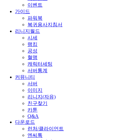
이벤트
가이드
파워북
복귀용사지침서
리니지월드
시세
랭킹
공성
혈맹
캐릭터세팅
서버통계
커뮤니티
서버
이미지
리니지(자유)
친구찾기
카툰
Q&A
다운로드
런처/클라이언트
엔씨톡