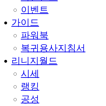
이벤트
가이드
파워북
복귀용사지침서
리니지월드
시세
랭킹
공성