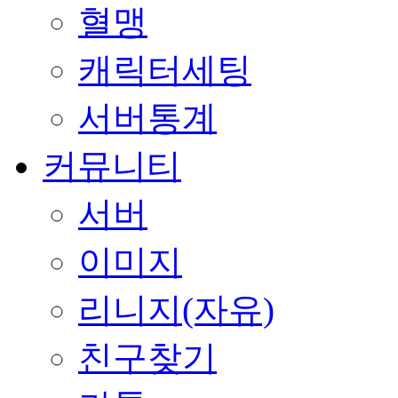
혈맹
캐릭터세팅
서버통계
커뮤니티
서버
이미지
리니지(자유)
친구찾기