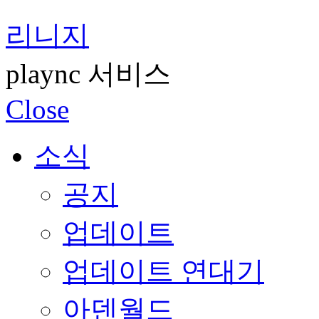
리니지
plaync 서비스
Close
소식
공지
업데이트
업데이트 연대기
아덴월드