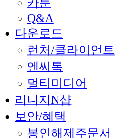
카툰
Q&A
다운로드
런처/클라이언트
엔씨톡
멀티미디어
리니지N샵
보안/혜택
봉인해제주문서