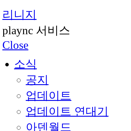
리니지
plaync 서비스
Close
소식
공지
업데이트
업데이트 연대기
아덴월드