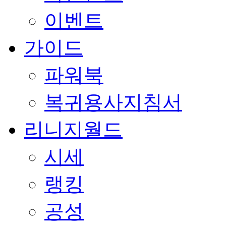
이벤트
가이드
파워북
복귀용사지침서
리니지월드
시세
랭킹
공성