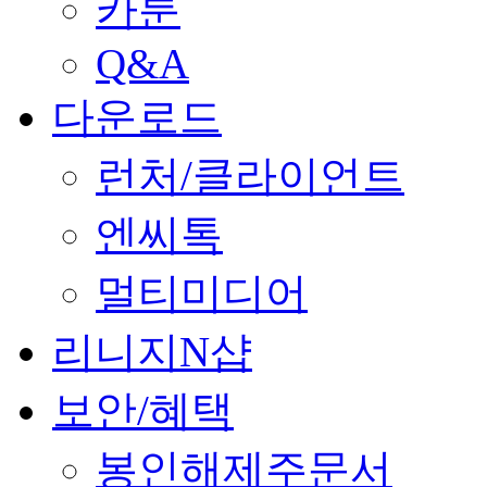
카툰
Q&A
다운로드
런처/클라이언트
엔씨톡
멀티미디어
리니지N샵
보안/혜택
봉인해제주문서