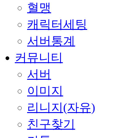
혈맹
캐릭터세팅
서버통계
커뮤니티
서버
이미지
리니지(자유)
친구찾기