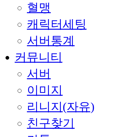
혈맹
캐릭터세팅
서버통계
커뮤니티
서버
이미지
리니지(자유)
친구찾기