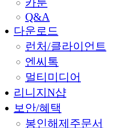
카툰
Q&A
다운로드
런처/클라이언트
엔씨톡
멀티미디어
리니지N샵
보안/혜택
봉인해제주문서