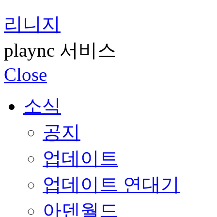
리니지
plaync 서비스
Close
소식
공지
업데이트
업데이트 연대기
아덴월드