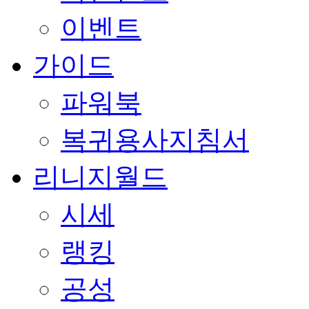
이벤트
가이드
파워북
복귀용사지침서
리니지월드
시세
랭킹
공성