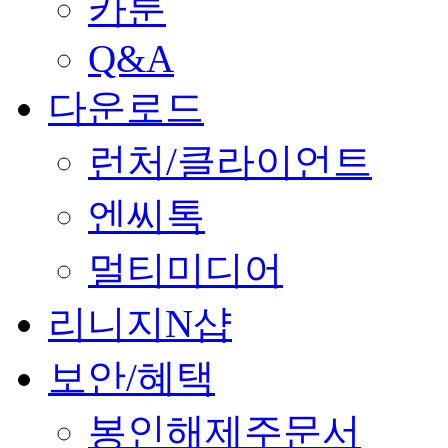
카툰
Q&A
다운로드
런처/클라이언트
엔씨톡
멀티미디어
리니지N샵
보안/혜택
봉인해제주문서