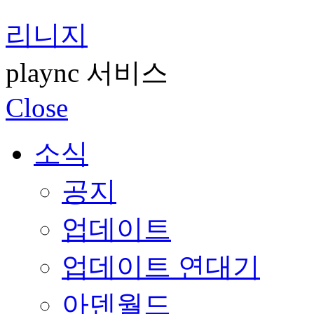
리니지
plaync 서비스
Close
소식
공지
업데이트
업데이트 연대기
아덴월드