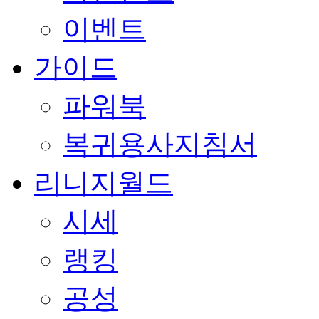
이벤트
가이드
파워북
복귀용사지침서
리니지월드
시세
랭킹
공성