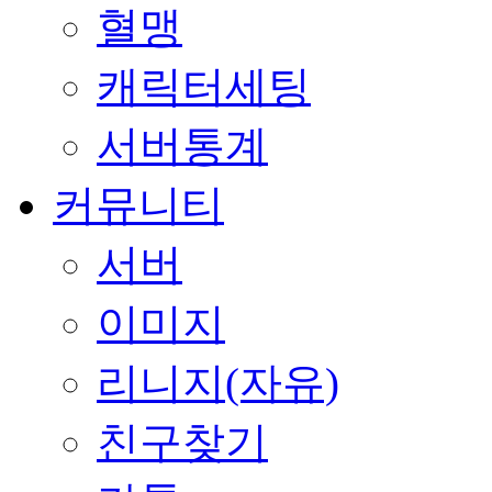
혈맹
캐릭터세팅
서버통계
커뮤니티
서버
이미지
리니지(자유)
친구찾기