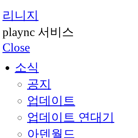
리니지
plaync 서비스
Close
소식
공지
업데이트
업데이트 연대기
아덴월드