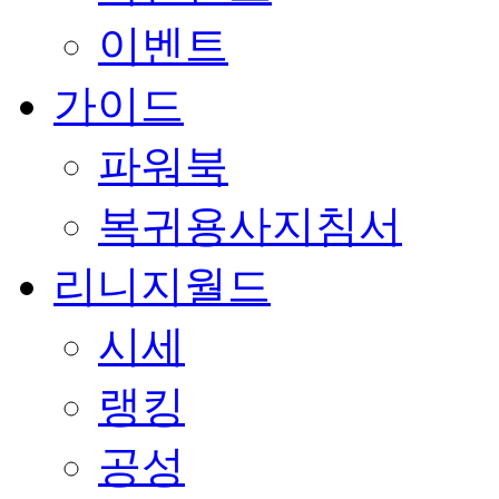
이벤트
가이드
파워북
복귀용사지침서
리니지월드
시세
랭킹
공성