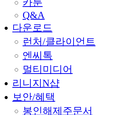
카툰
Q&A
다운로드
런처/클라이언트
엔씨톡
멀티미디어
리니지N샵
보안/혜택
봉인해제주문서