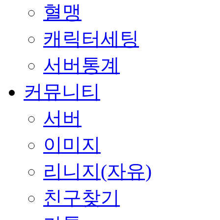
혈맹
캐릭터세팅
서버통계
커뮤니티
서버
이미지
리니지(자유)
친구찾기