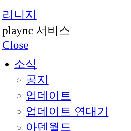
리니지
plaync 서비스
Close
소식
공지
업데이트
업데이트 연대기
아덴월드