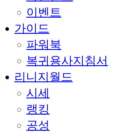
이벤트
가이드
파워북
복귀용사지침서
리니지월드
시세
랭킹
공성