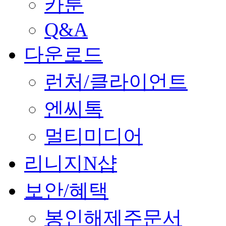
카툰
Q&A
다운로드
런처/클라이언트
엔씨톡
멀티미디어
리니지N샵
보안/혜택
봉인해제주문서