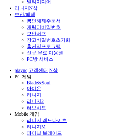
멀티미디어
리니지N샵
보안/혜택
봉인해제주문서
캐릭터비밀번호
보안버프
창고비밀번호초기화
홈커밍프로그램
신규 무료 이용권
PC방 서비스
plaync
고객센터
N샵
PC 게임
Blade&Soul
아이온
리니지
리니지2
러브비트
Mobile 게임
리니지 레드나이츠
리니지M
파이널 블레이드