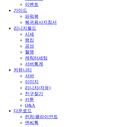
이벤트
가이드
파워북
복귀용사지침서
리니지월드
시세
랭킹
공성
혈맹
캐릭터세팅
서버통계
커뮤니티
서버
이미지
리니지(자유)
친구찾기
카툰
Q&A
다운로드
런처/클라이언트
엔씨톡