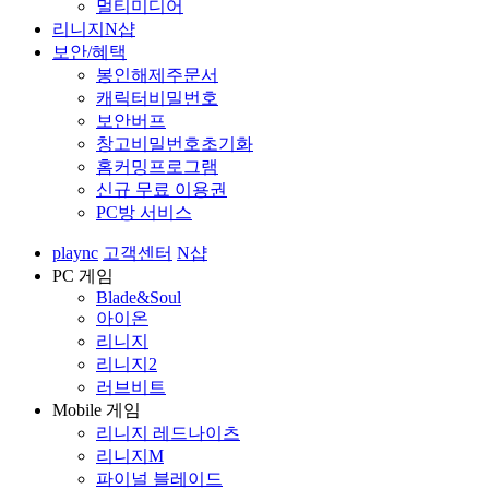
멀티미디어
리니지N샵
보안/혜택
봉인해제주문서
캐릭터비밀번호
보안버프
창고비밀번호초기화
홈커밍프로그램
신규 무료 이용권
PC방 서비스
plaync
고객센터
N샵
PC 게임
Blade&Soul
아이온
리니지
리니지2
러브비트
Mobile 게임
리니지 레드나이츠
리니지M
파이널 블레이드