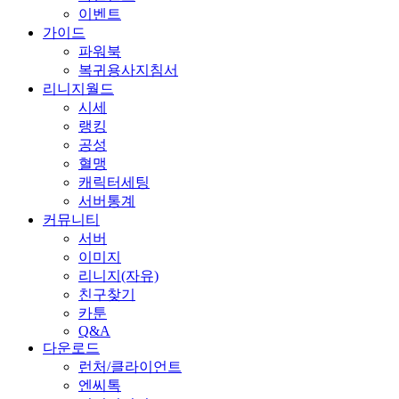
이벤트
가이드
파워북
복귀용사지침서
리니지월드
시세
랭킹
공성
혈맹
캐릭터세팅
서버통계
커뮤니티
서버
이미지
리니지(자유)
친구찾기
카툰
Q&A
다운로드
런처/클라이언트
엔씨톡