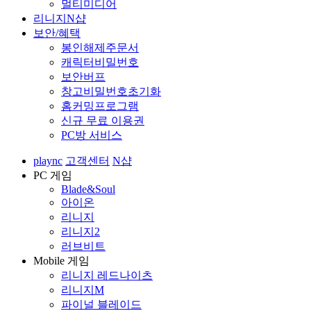
멀티미디어
리니지N샵
보안/혜택
봉인해제주문서
캐릭터비밀번호
보안버프
창고비밀번호초기화
홈커밍프로그램
신규 무료 이용권
PC방 서비스
plaync
고객센터
N샵
PC 게임
Blade&Soul
아이온
리니지
리니지2
러브비트
Mobile 게임
리니지 레드나이츠
리니지M
파이널 블레이드