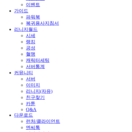
이벤트
가이드
파워북
복귀용사지침서
리니지월드
시세
랭킹
공성
혈맹
캐릭터세팅
서버통계
커뮤니티
서버
이미지
리니지(자유)
친구찾기
카툰
Q&A
다운로드
런처/클라이언트
엔씨톡