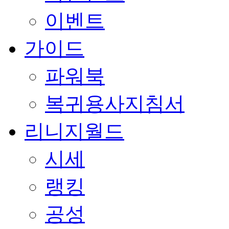
이벤트
가이드
파워북
복귀용사지침서
리니지월드
시세
랭킹
공성