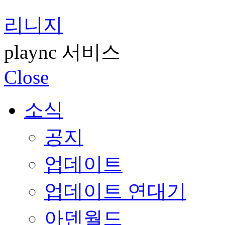
리니지
plaync 서비스
Close
소식
공지
업데이트
업데이트 연대기
아덴월드