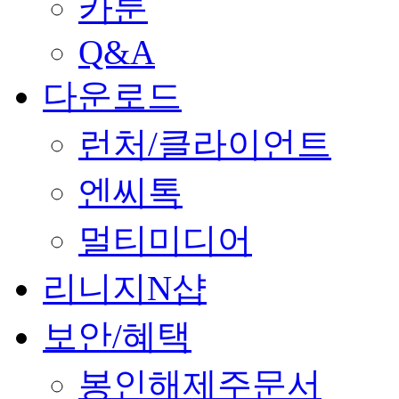
카툰
Q&A
다운로드
런처/클라이언트
엔씨톡
멀티미디어
리니지N샵
보안/혜택
봉인해제주문서