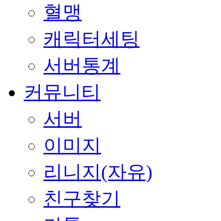
혈맹
캐릭터세팅
서버통계
커뮤니티
서버
이미지
리니지(자유)
친구찾기