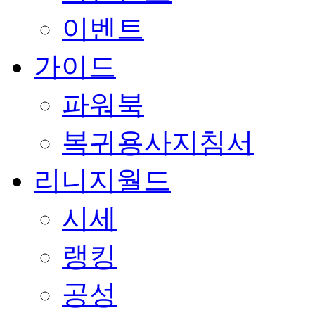
이벤트
가이드
파워북
복귀용사지침서
리니지월드
시세
랭킹
공성