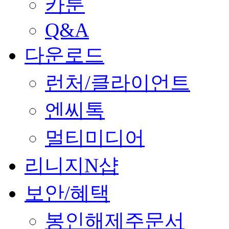
카툰
Q&A
다운로드
런처/클라이언트
엔씨톡
멀티미디어
리니지N샵
보안/혜택
봉인해제주문서