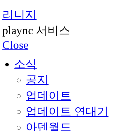
리니지
plaync 서비스
Close
소식
공지
업데이트
업데이트 연대기
아덴월드