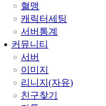
혈맹
캐릭터세팅
서버통계
커뮤니티
서버
이미지
리니지(자유)
친구찾기