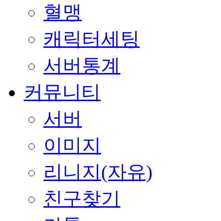
혈맹
캐릭터세팅
서버통계
커뮤니티
서버
이미지
리니지(자유)
친구찾기