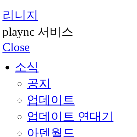
리니지
plaync 서비스
Close
소식
공지
업데이트
업데이트 연대기
아덴월드