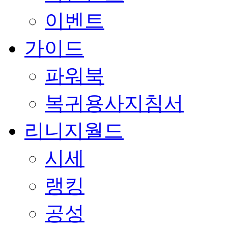
이벤트
가이드
파워북
복귀용사지침서
리니지월드
시세
랭킹
공성