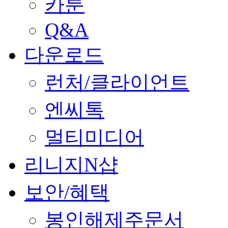
카툰
Q&A
다운로드
런처/클라이언트
엔씨톡
멀티미디어
리니지N샵
보안/혜택
봉인해제주문서