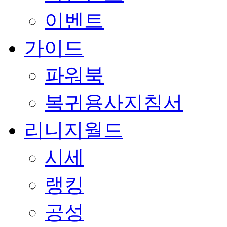
이벤트
가이드
파워북
복귀용사지침서
리니지월드
시세
랭킹
공성