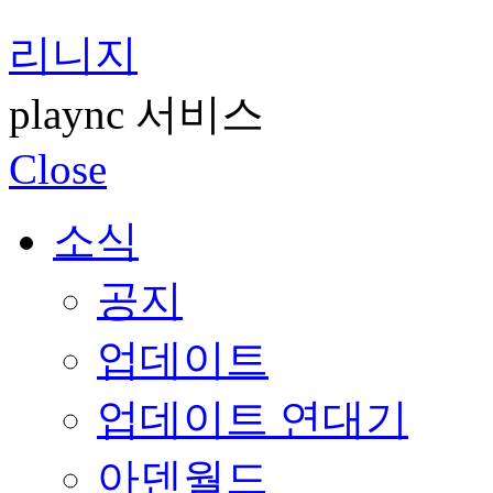
리니지
plaync 서비스
Close
소식
공지
업데이트
업데이트 연대기
아덴월드