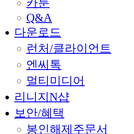
카툰
Q&A
다운로드
런처/클라이언트
엔씨톡
멀티미디어
리니지N샵
보안/혜택
봉인해제주문서