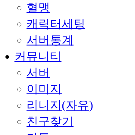
혈맹
캐릭터세팅
서버통계
커뮤니티
서버
이미지
리니지(자유)
친구찾기