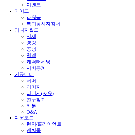
이벤트
가이드
파워북
복귀용사지침서
리니지월드
시세
랭킹
공성
혈맹
캐릭터세팅
서버통계
커뮤니티
서버
이미지
리니지(자유)
친구찾기
카툰
Q&A
다운로드
런처/클라이언트
엔씨톡