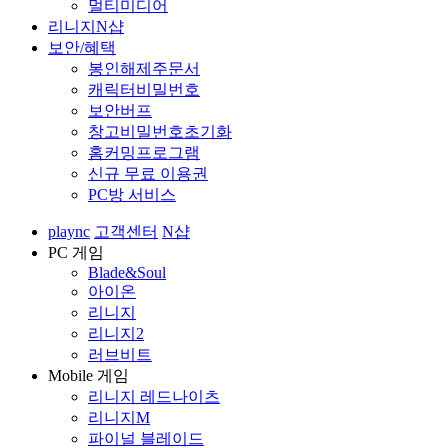
멀티미디어
리니지N샵
보안/혜택
봉인해제주문서
캐릭터비밀번호
보안버프
창고비밀번호초기화
홈커밍프로그램
신규 무료 이용권
PC방 서비스
plaync
고객센터
N샵
PC 게임
Blade&Soul
아이온
리니지
리니지2
러브비트
Mobile 게임
리니지 레드나이츠
리니지M
파이널 블레이드