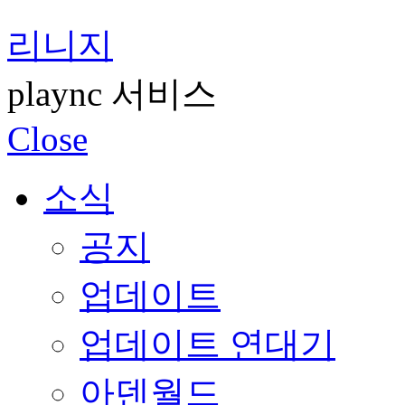
리니지
plaync 서비스
Close
소식
공지
업데이트
업데이트 연대기
아덴월드