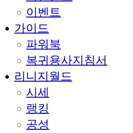
이벤트
가이드
파워북
복귀용사지침서
리니지월드
시세
랭킹
공성