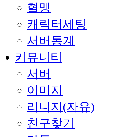
혈맹
캐릭터세팅
서버통계
커뮤니티
서버
이미지
리니지(자유)
친구찾기