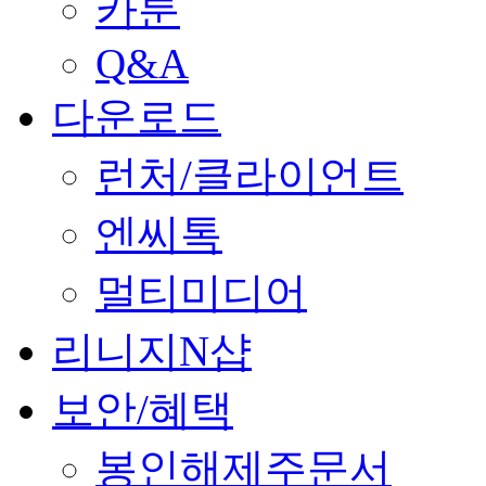
카툰
Q&A
다운로드
런처/클라이언트
엔씨톡
멀티미디어
리니지N샵
보안/혜택
봉인해제주문서