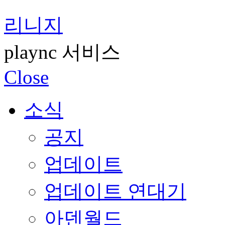
리니지
plaync 서비스
Close
소식
공지
업데이트
업데이트 연대기
아덴월드