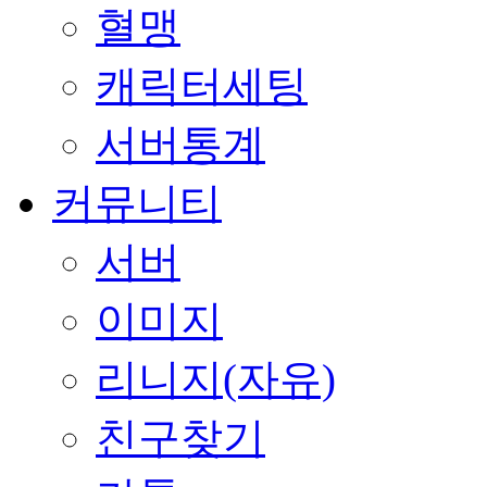
혈맹
캐릭터세팅
서버통계
커뮤니티
서버
이미지
리니지(자유)
친구찾기