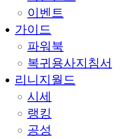
이벤트
가이드
파워북
복귀용사지침서
리니지월드
시세
랭킹
공성