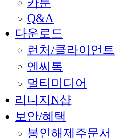
카툰
Q&A
다운로드
런처/클라이언트
엔씨톡
멀티미디어
리니지N샵
보안/혜택
봉인해제주문서