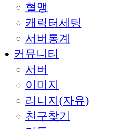
혈맹
캐릭터세팅
서버통계
커뮤니티
서버
이미지
리니지(자유)
친구찾기