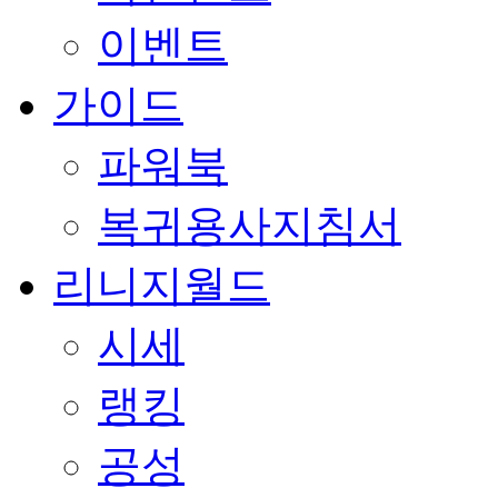
이벤트
가이드
파워북
복귀용사지침서
리니지월드
시세
랭킹
공성