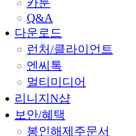
카툰
Q&A
다운로드
런처/클라이언트
엔씨톡
멀티미디어
리니지N샵
보안/혜택
봉인해제주문서