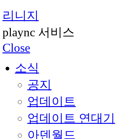
리니지
plaync 서비스
Close
소식
공지
업데이트
업데이트 연대기
아덴월드