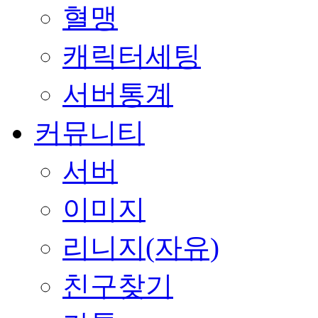
혈맹
캐릭터세팅
서버통계
커뮤니티
서버
이미지
리니지(자유)
친구찾기