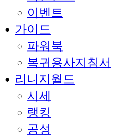
이벤트
가이드
파워북
복귀용사지침서
리니지월드
시세
랭킹
공성