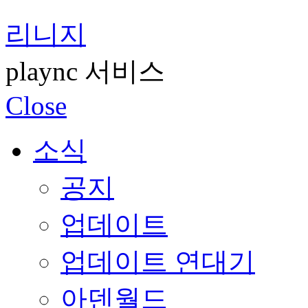
리니지
plaync 서비스
Close
소식
공지
업데이트
업데이트 연대기
아덴월드