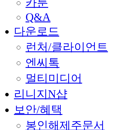
카툰
Q&A
다운로드
런처/클라이언트
엔씨톡
멀티미디어
리니지N샵
보안/혜택
봉인해제주문서