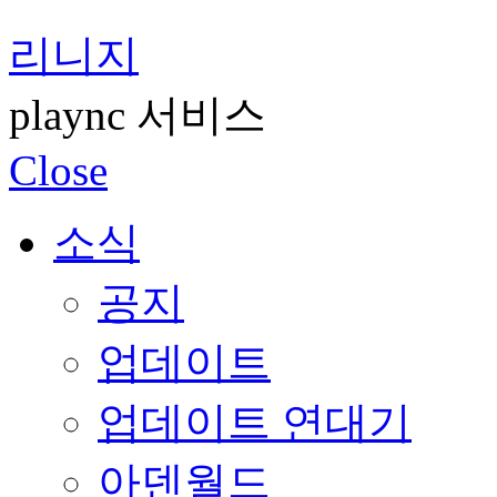
리니지
plaync 서비스
Close
소식
공지
업데이트
업데이트 연대기
아덴월드