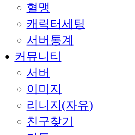
혈맹
캐릭터세팅
서버통계
커뮤니티
서버
이미지
리니지(자유)
친구찾기