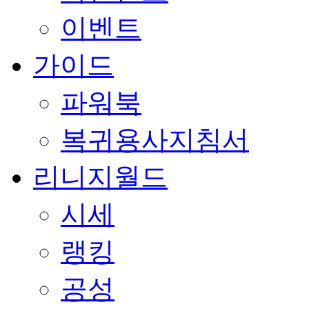
이벤트
가이드
파워북
복귀용사지침서
리니지월드
시세
랭킹
공성