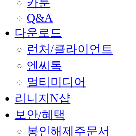
카툰
Q&A
다운로드
런처/클라이언트
엔씨톡
멀티미디어
리니지N샵
보안/혜택
봉인해제주문서