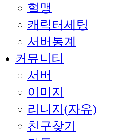
혈맹
캐릭터세팅
서버통계
커뮤니티
서버
이미지
리니지(자유)
친구찾기