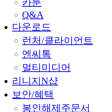
카툰
Q&A
다운로드
런처/클라이언트
엔씨톡
멀티미디어
리니지N샵
보안/혜택
봉인해제주문서