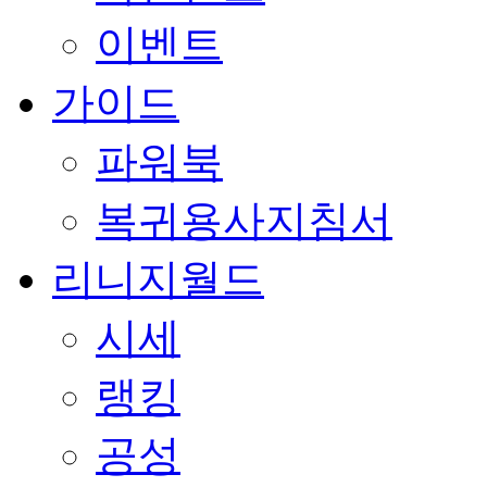
이벤트
가이드
파워북
복귀용사지침서
리니지월드
시세
랭킹
공성