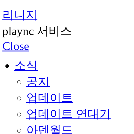
리니지
plaync 서비스
Close
소식
공지
업데이트
업데이트 연대기
아덴월드