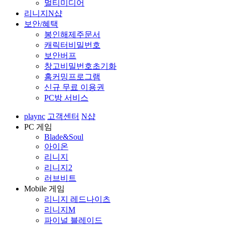
멀티미디어
리니지N샵
보안/혜택
봉인해제주문서
캐릭터비밀번호
보안버프
창고비밀번호초기화
홈커밍프로그램
신규 무료 이용권
PC방 서비스
plaync
고객센터
N샵
PC 게임
Blade&Soul
아이온
리니지
리니지2
러브비트
Mobile 게임
리니지 레드나이츠
리니지M
파이널 블레이드