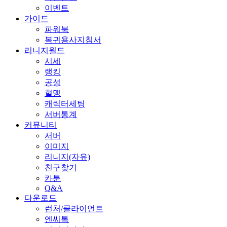
이벤트
가이드
파워북
복귀용사지침서
리니지월드
시세
랭킹
공성
혈맹
캐릭터세팅
서버통계
커뮤니티
서버
이미지
리니지(자유)
친구찾기
카툰
Q&A
다운로드
런처/클라이언트
엔씨톡