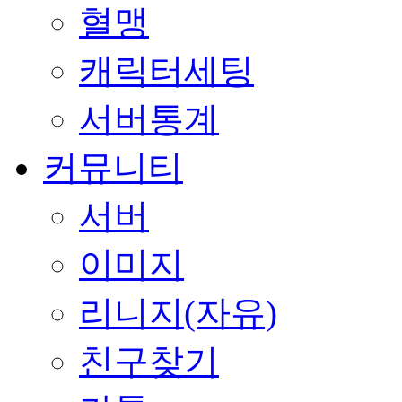
혈맹
캐릭터세팅
서버통계
커뮤니티
서버
이미지
리니지(자유)
친구찾기