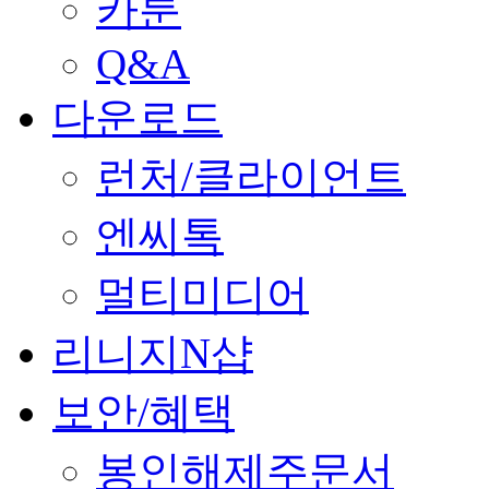
카툰
Q&A
다운로드
런처/클라이언트
엔씨톡
멀티미디어
리니지N샵
보안/혜택
봉인해제주문서