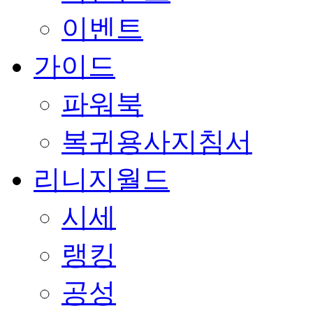
이벤트
가이드
파워북
복귀용사지침서
리니지월드
시세
랭킹
공성