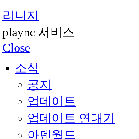
리니지
plaync 서비스
Close
소식
공지
업데이트
업데이트 연대기
아덴월드