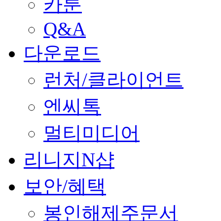
카툰
Q&A
다운로드
런처/클라이언트
엔씨톡
멀티미디어
리니지N샵
보안/혜택
봉인해제주문서