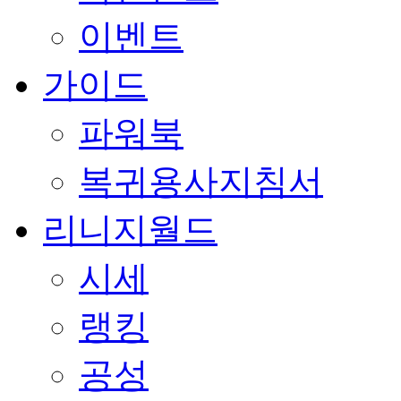
이벤트
가이드
파워북
복귀용사지침서
리니지월드
시세
랭킹
공성