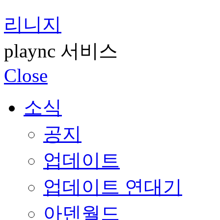
리니지
plaync 서비스
Close
소식
공지
업데이트
업데이트 연대기
아덴월드