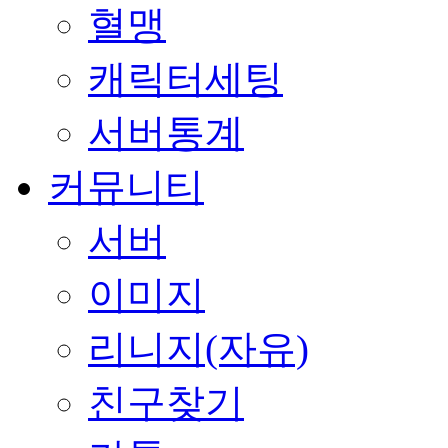
혈맹
캐릭터세팅
서버통계
커뮤니티
서버
이미지
리니지(자유)
친구찾기