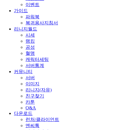
이벤트
가이드
파워북
복귀용사지침서
리니지월드
시세
랭킹
공성
혈맹
캐릭터세팅
서버통계
커뮤니티
서버
이미지
리니지(자유)
친구찾기
카툰
Q&A
다운로드
런처/클라이언트
엔씨톡