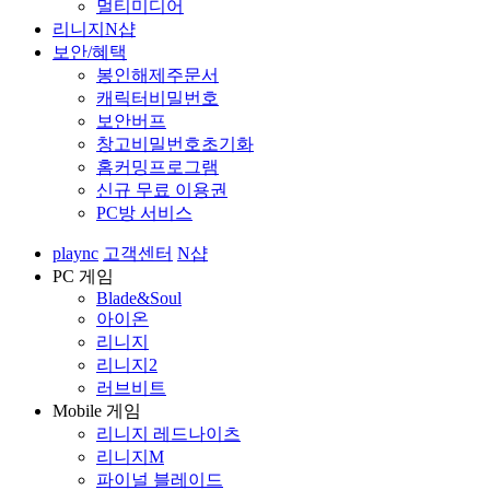
멀티미디어
리니지N샵
보안/혜택
봉인해제주문서
캐릭터비밀번호
보안버프
창고비밀번호초기화
홈커밍프로그램
신규 무료 이용권
PC방 서비스
plaync
고객센터
N샵
PC 게임
Blade&Soul
아이온
리니지
리니지2
러브비트
Mobile 게임
리니지 레드나이츠
리니지M
파이널 블레이드