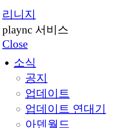
리니지
plaync 서비스
Close
소식
공지
업데이트
업데이트 연대기
아덴월드