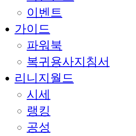
이벤트
가이드
파워북
복귀용사지침서
리니지월드
시세
랭킹
공성