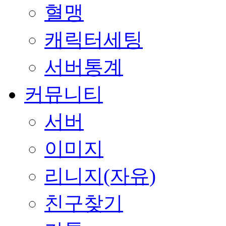
혈맹
캐릭터세팅
서버통계
커뮤니티
서버
이미지
리니지(자유)
친구찾기