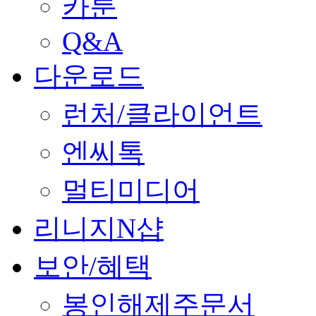
카툰
Q&A
다운로드
런처/클라이언트
엔씨톡
멀티미디어
리니지N샵
보안/혜택
봉인해제주문서