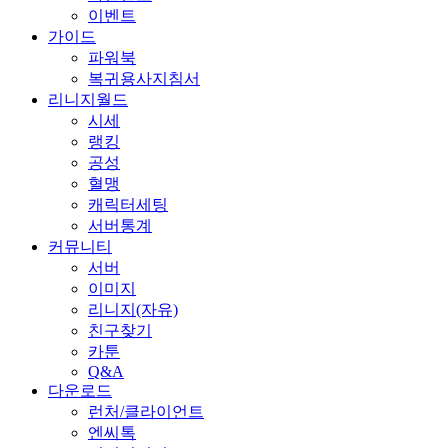
이벤트
가이드
파워북
복귀용사지침서
리니지월드
시세
랭킹
공성
혈맹
캐릭터세팅
서버통계
커뮤니티
서버
이미지
리니지(자유)
친구찾기
카툰
Q&A
다운로드
런처/클라이언트
엔씨톡