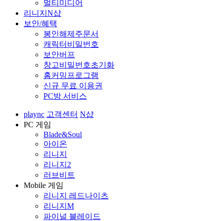
멀티미디어
리니지N샵
보안/혜택
봉인해제주문서
캐릭터비밀번호
보안버프
창고비밀번호초기화
홈커밍프로그램
신규 무료 이용권
PC방 서비스
plaync
고객센터
N샵
PC 게임
Blade&Soul
아이온
리니지
리니지2
러브비트
Mobile 게임
리니지 레드나이츠
리니지M
파이널 블레이드