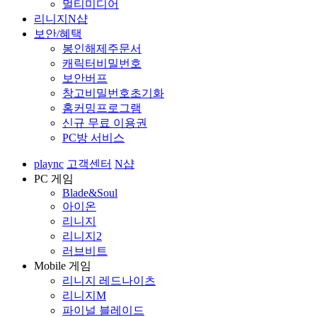
멀티미디어
리니지N샵
보안/혜택
봉인해제주문서
캐릭터비밀번호
보안버프
창고비밀번호초기화
홈커밍프로그램
신규 무료 이용권
PC방 서비스
plaync
고객센터
N샵
PC 게임
Blade&Soul
아이온
리니지
리니지2
러브비트
Mobile 게임
리니지 레드나이츠
리니지M
파이널 블레이드