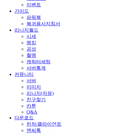
이벤트
가이드
파워북
복귀용사지침서
리니지월드
시세
랭킹
공성
혈맹
캐릭터세팅
서버통계
커뮤니티
서버
이미지
리니지(자유)
친구찾기
카툰
Q&A
다운로드
런처/클라이언트
엔씨톡