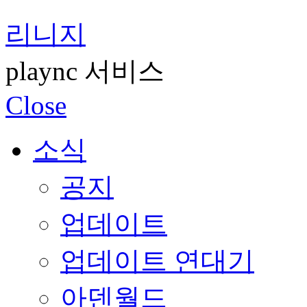
리니지
plaync 서비스
Close
소식
공지
업데이트
업데이트 연대기
아덴월드