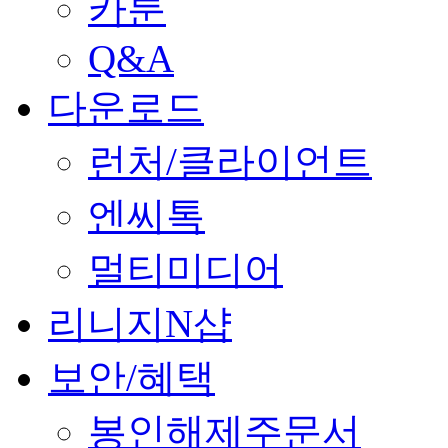
카툰
Q&A
다운로드
런처/클라이언트
엔씨톡
멀티미디어
리니지N샵
보안/혜택
봉인해제주문서