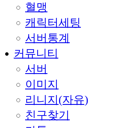
혈맹
캐릭터세팅
서버통계
커뮤니티
서버
이미지
리니지(자유)
친구찾기