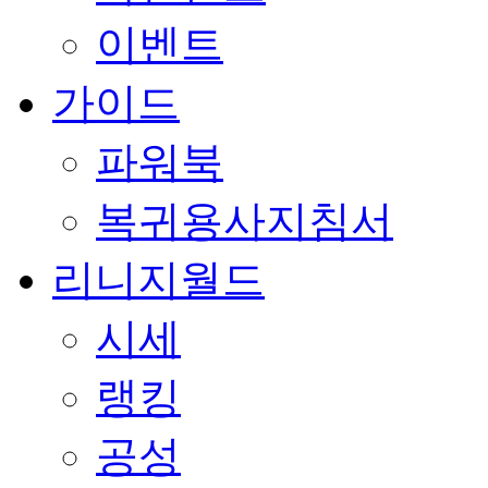
이벤트
가이드
파워북
복귀용사지침서
리니지월드
시세
랭킹
공성