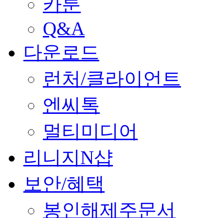
카툰
Q&A
다운로드
런처/클라이언트
엔씨톡
멀티미디어
리니지N샵
보안/혜택
봉인해제주문서