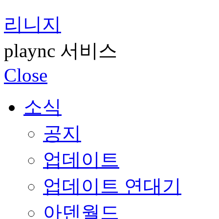
리니지
plaync 서비스
Close
소식
공지
업데이트
업데이트 연대기
아덴월드