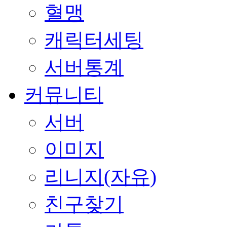
혈맹
캐릭터세팅
서버통계
커뮤니티
서버
이미지
리니지(자유)
친구찾기