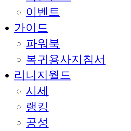
이벤트
가이드
파워북
복귀용사지침서
리니지월드
시세
랭킹
공성