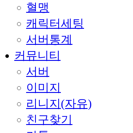
혈맹
캐릭터세팅
서버통계
커뮤니티
서버
이미지
리니지(자유)
친구찾기