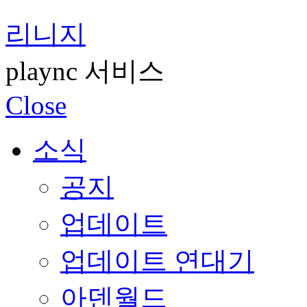
리니지
plaync 서비스
Close
소식
공지
업데이트
업데이트 연대기
아덴월드