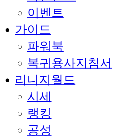
이벤트
가이드
파워북
복귀용사지침서
리니지월드
시세
랭킹
공성