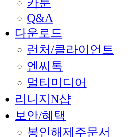
카툰
Q&A
다운로드
런처/클라이언트
엔씨톡
멀티미디어
리니지N샵
보안/혜택
봉인해제주문서