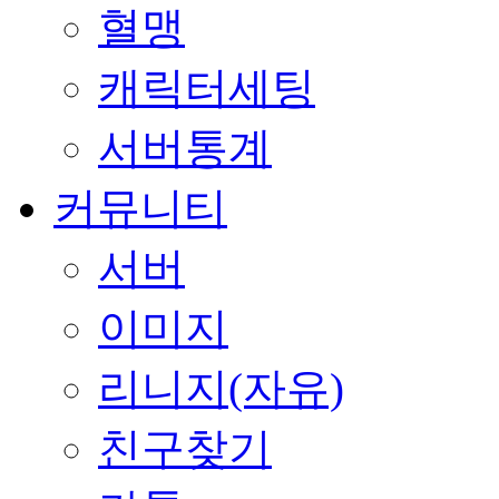
혈맹
캐릭터세팅
서버통계
커뮤니티
서버
이미지
리니지(자유)
친구찾기