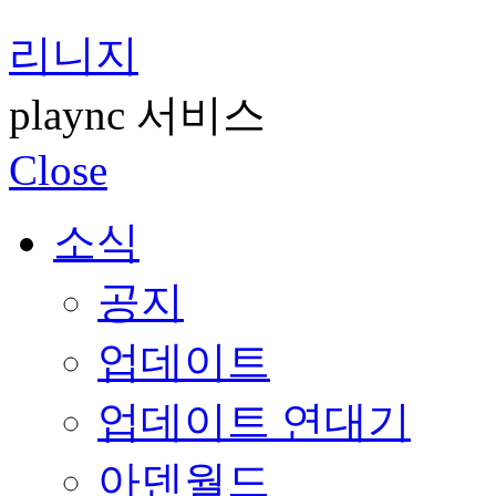
리니지
plaync 서비스
Close
소식
공지
업데이트
업데이트 연대기
아덴월드