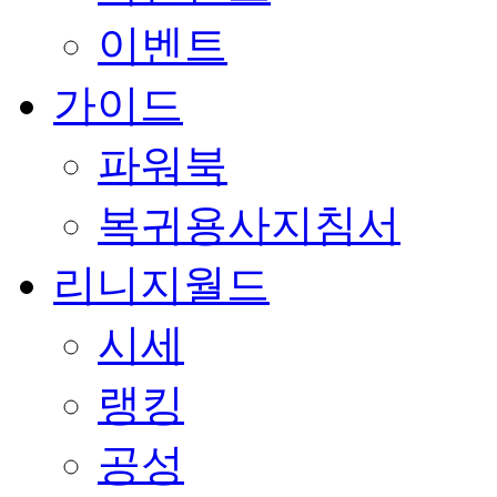
이벤트
가이드
파워북
복귀용사지침서
리니지월드
시세
랭킹
공성