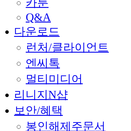
카툰
Q&A
다운로드
런처/클라이언트
엔씨톡
멀티미디어
리니지N샵
보안/혜택
봉인해제주문서