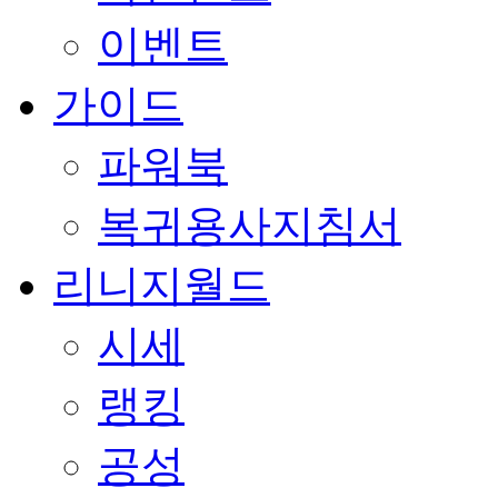
이벤트
가이드
파워북
복귀용사지침서
리니지월드
시세
랭킹
공성