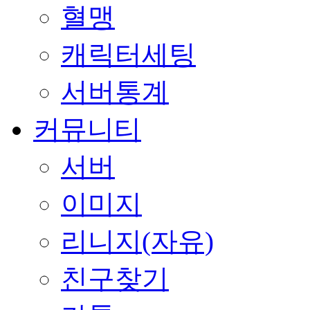
혈맹
캐릭터세팅
서버통계
커뮤니티
서버
이미지
리니지(자유)
친구찾기