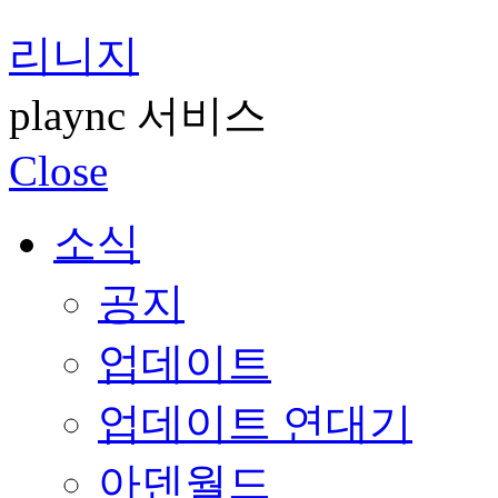
리니지
plaync 서비스
Close
소식
공지
업데이트
업데이트 연대기
아덴월드