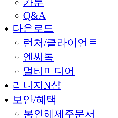
카툰
Q&A
다운로드
런처/클라이언트
엔씨톡
멀티미디어
리니지N샵
보안/혜택
봉인해제주문서