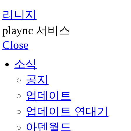
리니지
plaync 서비스
Close
소식
공지
업데이트
업데이트 연대기
아덴월드