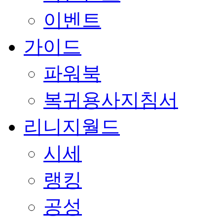
이벤트
가이드
파워북
복귀용사지침서
리니지월드
시세
랭킹
공성