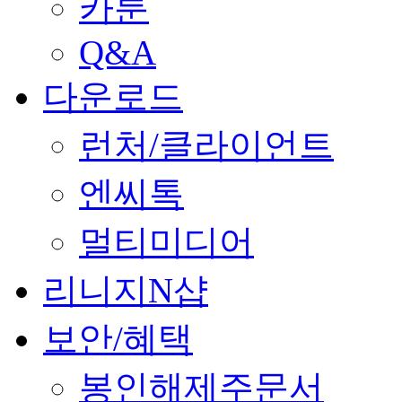
카툰
Q&A
다운로드
런처/클라이언트
엔씨톡
멀티미디어
리니지N샵
보안/혜택
봉인해제주문서