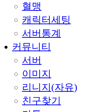
혈맹
캐릭터세팅
서버통계
커뮤니티
서버
이미지
리니지(자유)
친구찾기