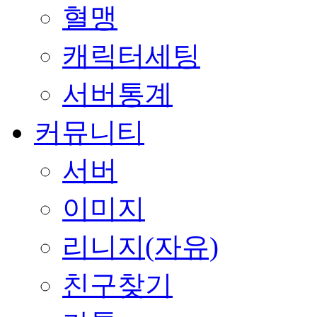
혈맹
캐릭터세팅
서버통계
커뮤니티
서버
이미지
리니지(자유)
친구찾기