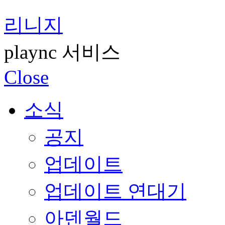
리니지
plaync 서비스
Close
소식
공지
업데이트
업데이트 연대기
아덴월드