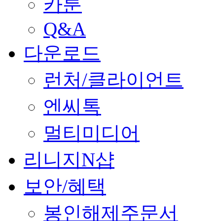
카툰
Q&A
다운로드
런처/클라이언트
엔씨톡
멀티미디어
리니지N샵
보안/혜택
봉인해제주문서