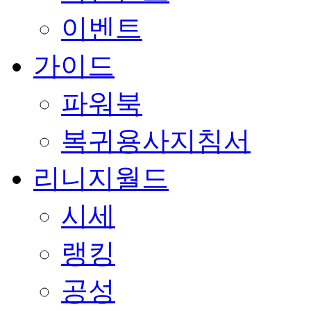
이벤트
가이드
파워북
복귀용사지침서
리니지월드
시세
랭킹
공성