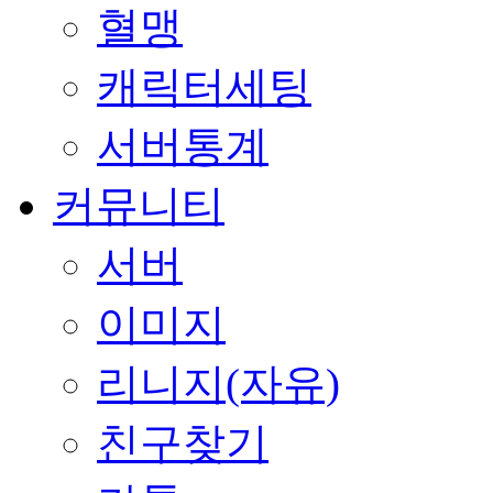
혈맹
캐릭터세팅
서버통계
커뮤니티
서버
이미지
리니지(자유)
친구찾기