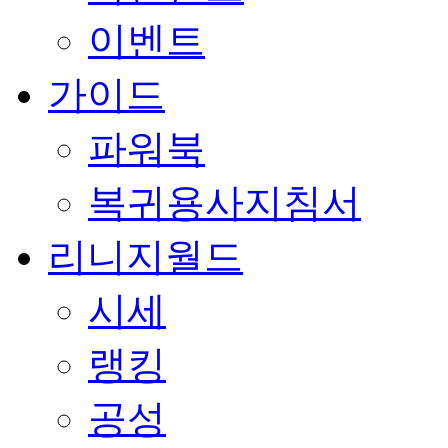
이벤트
가이드
파워북
복귀용사지침서
리니지월드
시세
랭킹
공성