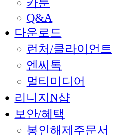
카툰
Q&A
다운로드
런처/클라이언트
엔씨톡
멀티미디어
리니지N샵
보안/혜택
봉인해제주문서