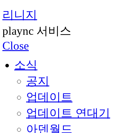
리니지
plaync 서비스
Close
소식
공지
업데이트
업데이트 연대기
아덴월드