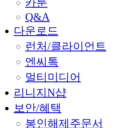
카툰
Q&A
다운로드
런처/클라이언트
엔씨톡
멀티미디어
리니지N샵
보안/혜택
봉인해제주문서