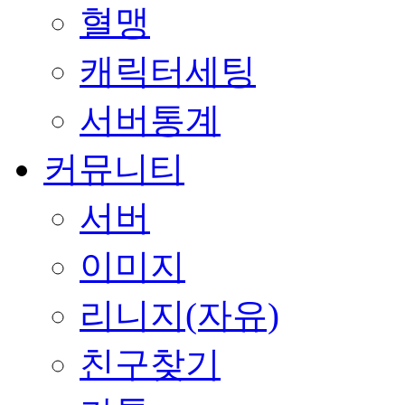
혈맹
캐릭터세팅
서버통계
커뮤니티
서버
이미지
리니지(자유)
친구찾기