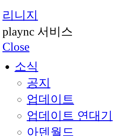
리니지
plaync 서비스
Close
소식
공지
업데이트
업데이트 연대기
아덴월드