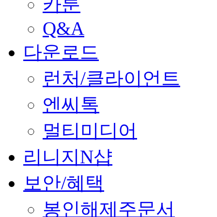
카툰
Q&A
다운로드
런처/클라이언트
엔씨톡
멀티미디어
리니지N샵
보안/혜택
봉인해제주문서