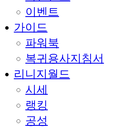
이벤트
가이드
파워북
복귀용사지침서
리니지월드
시세
랭킹
공성