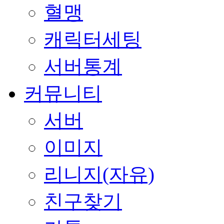
혈맹
캐릭터세팅
서버통계
커뮤니티
서버
이미지
리니지(자유)
친구찾기