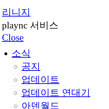
리니지
plaync 서비스
Close
소식
공지
업데이트
업데이트 연대기
아덴월드