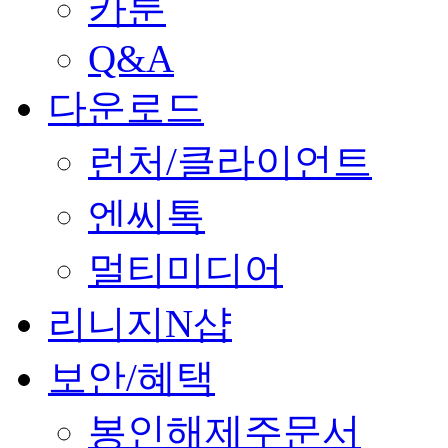
카툰
Q&A
다운로드
런처/클라이언트
엔씨톡
멀티미디어
리니지N샵
보안/혜택
봉인해제주문서