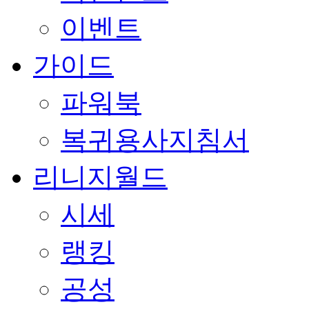
이벤트
가이드
파워북
복귀용사지침서
리니지월드
시세
랭킹
공성