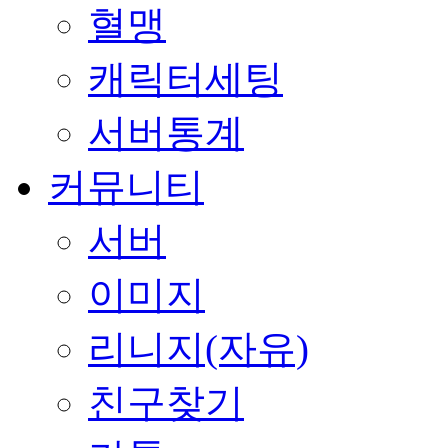
혈맹
캐릭터세팅
서버통계
커뮤니티
서버
이미지
리니지(자유)
친구찾기