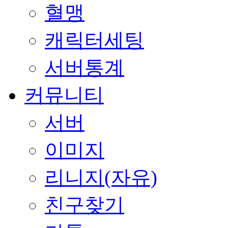
혈맹
캐릭터세팅
서버통계
커뮤니티
서버
이미지
리니지(자유)
친구찾기