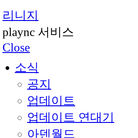
리니지
plaync 서비스
Close
소식
공지
업데이트
업데이트 연대기
아덴월드