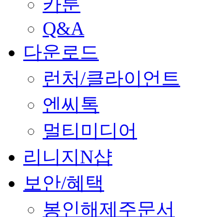
카툰
Q&A
다운로드
런처/클라이언트
엔씨톡
멀티미디어
리니지N샵
보안/혜택
봉인해제주문서