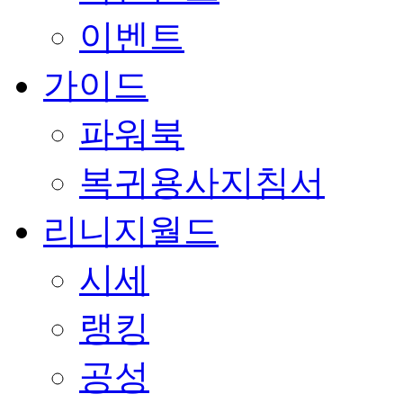
이벤트
가이드
파워북
복귀용사지침서
리니지월드
시세
랭킹
공성