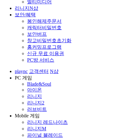
멀티미디어
리니지N샵
보안/혜택
봉인해제주문서
캐릭터비밀번호
보안버프
창고비밀번호초기화
홈커밍프로그램
신규 무료 이용권
PC방 서비스
plaync
고객센터
N샵
PC 게임
Blade&Soul
아이온
리니지
리니지2
러브비트
Mobile 게임
리니지 레드나이츠
리니지M
파이널 블레이드