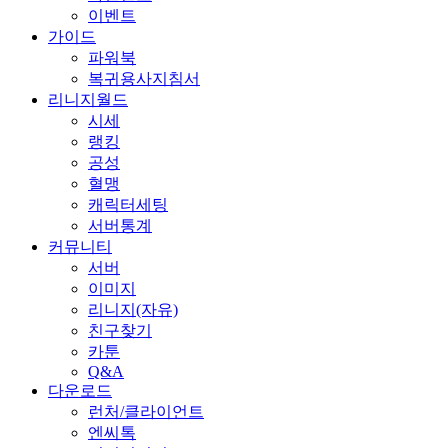
이벤트
가이드
파워북
복귀용사지침서
리니지월드
시세
랭킹
공성
혈맹
캐릭터세팅
서버통계
커뮤니티
서버
이미지
리니지(자유)
친구찾기
카툰
Q&A
다운로드
런처/클라이언트
엔씨톡