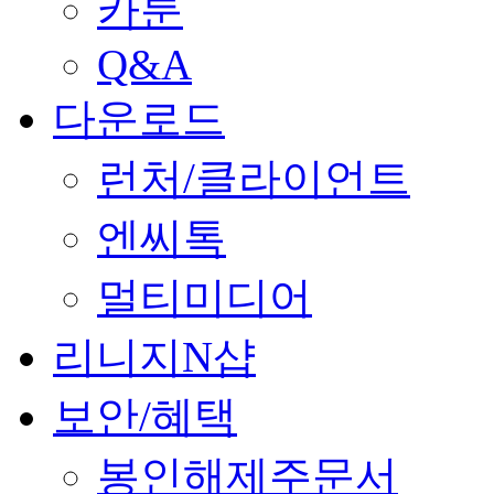
카툰
Q&A
다운로드
런처/클라이언트
엔씨톡
멀티미디어
리니지N샵
보안/혜택
봉인해제주문서