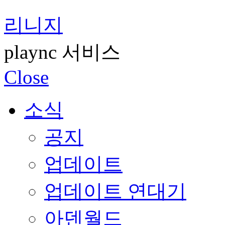
리니지
plaync 서비스
Close
소식
공지
업데이트
업데이트 연대기
아덴월드