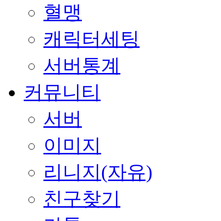
혈맹
캐릭터세팅
서버통계
커뮤니티
서버
이미지
리니지(자유)
친구찾기