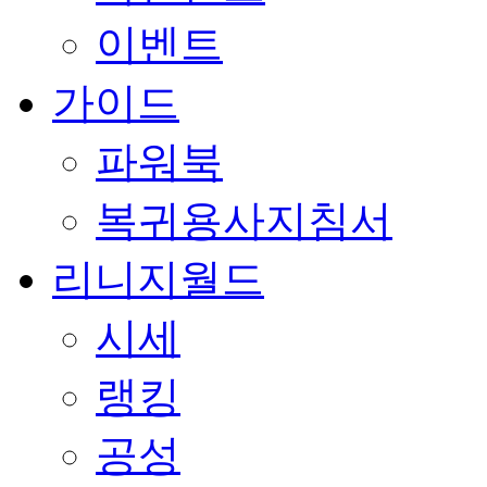
이벤트
가이드
파워북
복귀용사지침서
리니지월드
시세
랭킹
공성